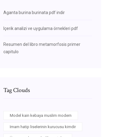
Aganta burina burinata pdf indir
Içerik analizi ve uygulama örnekleri pdf
Resumen del libro metamorfosis primer
capitulo
Tag Clouds
Model kain kebaya muslim modern
Imam hatip liselerinin kurucusu kimdir