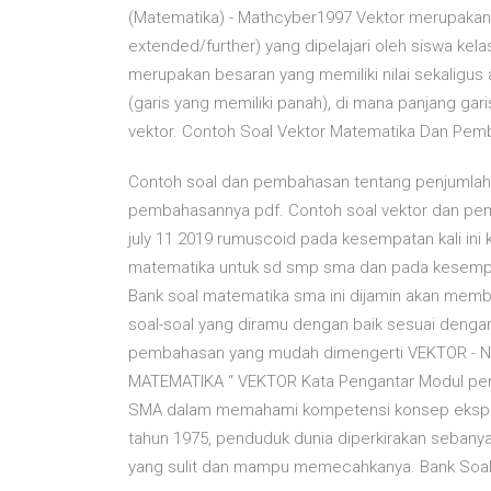
(Matematika) - Mathcyber1997 Vektor merupakan
extended/further) yang dipelajari oleh siswa kel
merupakan besaran yang memiliki nilai sekaligus 
(garis yang memiliki panah), di mana panjang gari
vektor. Contoh Soal Vektor Matematika Dan Pemba
Contoh soal dan pembahasan tentang penjumlaha
pembahasannya pdf. Contoh soal vektor dan pem
july 11 2019 rumuscoid pada kesempatan kali in
matematika untuk sd smp sma dan pada kesempat
Bank soal matematika sma ini dijamin akan memb
soal-soal yang diramu dengan baik sesuai dengan
pembahasan yang mudah dimengerti VEKTOR - Nav
MATEMATIKA “ VEKTOR Kata Pengantar Modul pemb
SMA dalam memahami kompetensi konsep ekspone
tahun 1975, penduduk dunia diperkirakan sebanya
yang sulit dan mampu memecahkanya. Bank Soa