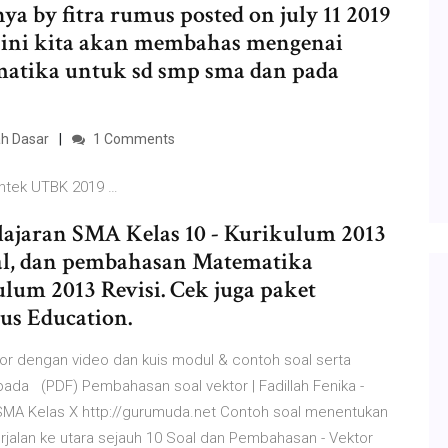
 by fitra rumus posted on july 11 2019
 ini kita akan membahas mengenai
matika untuk sd smp sma dan pada
ah Dasar
1 Comments
ntek UTBK 2019 …
elajaran SMA Kelas 10 - Kurikulum 2013
 soal, dan pembahasan Matematika
lum 2013 Revisi. Cek juga paket
ius Education.
tor dengan video dan kuis modul & contoh soal serta
pada (PDF) Pembahasan soal vektor | Fadillah Fenika -
SMA Kelas X http://gurumuda.net Contoh soal menentukan
erjalan ke utara sejauh 10 Soal dan Pembahasan - Vektor