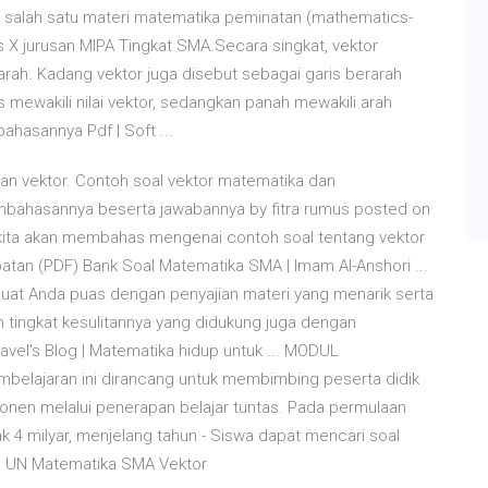
 salah satu materi matematika peminatan (mathematics-
as X jurusan MIPA Tingkat SMA.Secara singkat, vektor
arah. Kadang vektor juga disebut sebagai garis berarah
s mewakili nilai vektor, sedangkan panah mewakili arah
hasannya Pdf | Soft ...
n vektor. Contoh soal vektor matematika dan
bahasannya beserta jawabannya by fitra rumus posted on
i kita akan membahas mengenai contoh soal tentang vektor
an (PDF) Bank Soal Matematika SMA | Imam Al-Anshori ...
uat Anda puas dengan penyajian materi yang menarik serta
 tingkat kesulitannya yang didukung juga dengan
el's Blog | Matematika hidup untuk ... MODUL
elajaran ini dirancang untuk membimbing peserta didik
n melalui penerapan belajar tuntas. Pada permulaan
k 4 milyar, menjelang tahun - Siswa dapat mencari soal
l UN Matematika SMA Vektor