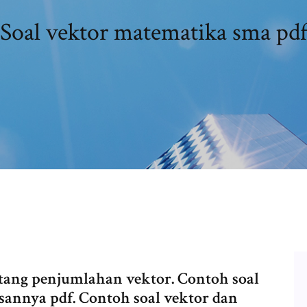
Soal vektor matematika sma pd
tang penjumlahan vektor. Contoh soal
annya pdf. Contoh soal vektor dan