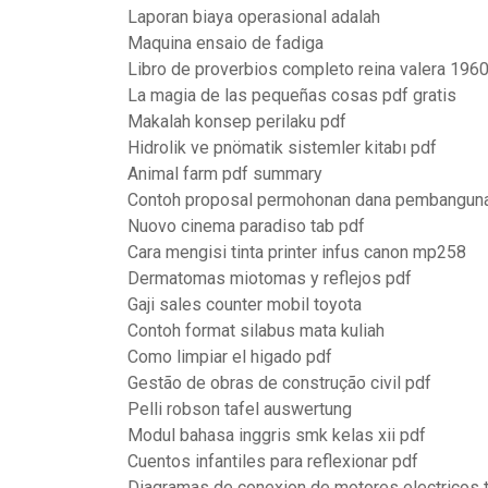
Laporan biaya operasional adalah
Maquina ensaio de fadiga
Libro de proverbios completo reina valera 196
La magia de las pequeñas cosas pdf gratis
Makalah konsep perilaku pdf
Hidrolik ve pnömatik sistemler kitabı pdf
Animal farm pdf summary
Contoh proposal permohonan dana pembangun
Nuovo cinema paradiso tab pdf
Cara mengisi tinta printer infus canon mp258
Dermatomas miotomas y reflejos pdf
Gaji sales counter mobil toyota
Contoh format silabus mata kuliah
Como limpiar el higado pdf
Gestão de obras de construção civil pdf
Pelli robson tafel auswertung
Modul bahasa inggris smk kelas xii pdf
Cuentos infantiles para reflexionar pdf
Diagramas de conexion de motores electricos t