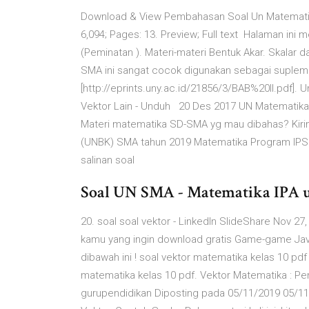
Download & View Pembahasan Soal Un Matematika
6,094; Pages: 13. Preview; Full text Halaman ini
(Peminatan ). Materi-materi Bentuk Akar. Skalar 
SMA ini sangat cocok digunakan sebagai suple
[http://eprints.uny.ac.id/21856/3/BAB%20II.pdf].
Vektor Lain - Unduh 20 Des 2017 UN Matematika
Materi matematika SD-SMA yg mau dibahas? Kirim 
(UNBK) SMA tahun 2019 Matematika Program IPS
salinan soal
Soal UN SMA - Matematika IPA u
20. soal soal vektor - LinkedIn SlideShare Nov 27,
kamu yang ingin download gratis Game-game Java L
dibawah ini ! soal vektor matematika kelas 10 pdf
matematika kelas 10 pdf. Vektor Matematika : Pe
gurupendidikan Diposting pada 05/11/2019 05/11