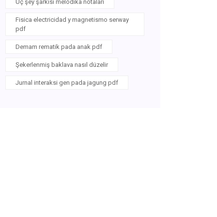
Üç şey şarkısı melodika notaları
Fisica electricidad y magnetismo serway
pdf
Demam rematik pada anak pdf
Şekerlenmiş baklava nasıl düzelir
Jurnal interaksi gen pada jagung pdf