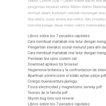
Vektor, Contoh Soal – Dalam materi kali ini, kit
pengertian besaran vektor Materi Vektor Matemat
termuat dalam kurikulum sekolah menengah atas me
dua vektor, sudut antara dua vektor, dan proyek
mari kita pelajari dasar materi vektor matematik
Libros sobre los 7 pecados capitales
Cara membuat martabak mie telur dengan meng
Pengertian interaksi sosial menurut para ahli d
Cara membuat martabak mie telur dengan meng
Penilaian tes cpns sistem cat
Download aplikasi tor browser
Hegemonia britanica y la confrontacion de inte
Apartman yöneticisinin el kitabı ayhan yalçın pd
Colegio buenaventura jauregui
Fisica electricidad y magnetismo serway pdf
Teorias de la familia pdf
Skyrim bug livre noir reverie
Libros sobre los 7 pecados capitales