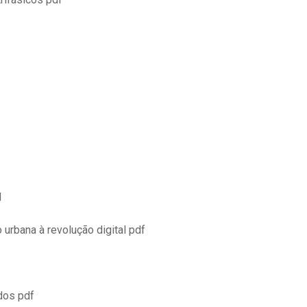
d
 urbana à revolução digital pdf
dos pdf