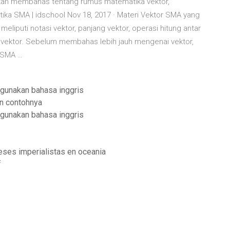
a akan membahas tentang rumus matematika vektor,
ika SMA | idschool Nov 18, 2017 · Materi Vektor SMA yang
liputi notasi vektor, panjang vektor, operasi hitung antar
si vektor. Sebelum membahas lebih jauh mengenai vektor,
a SMA …
gunakan bahasa inggris
an contohnya
gunakan bahasa inggris
reses imperialistas en oceania
f