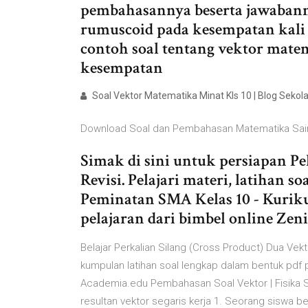
pembahasannya beserta jawabannya
rumuscoid pada kesempatan kali
contoh soal tentang vektor mate
kesempatan
Soal Vektor Matematika Minat Kls 10 | Blog Sekol
Download Soal dan Pembahasan Matematika Sai
Simak di sini untuk persiapan P
Revisi. Pelajari materi, latihan
Peminatan SMA Kelas 10 - Kuriku
pelajaran dari bimbel online Zen
Belajar Perkalian Silang (Cross Product) Dua Vek
kumpulan latihan soal lengkap dalam bentuk pdf 
Academia.edu Pembahasan Soal Vektor | Fisika 
resultan vektor segaris kerja 1. Seorang siswa b