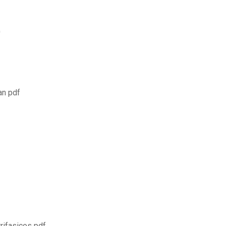
0
an pdf
rifasicos pdf