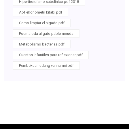
Hipertiroidismo subclinico pdf 2018
Aöf ekonometri kitabı pdf
Como limpiar el higado pdf
Poema oda al gato pablo neruda
Metabolismo bacterias pdf
Cuentos infantiles para reflexionar pdf
Pembekuan udang vannamei pdf