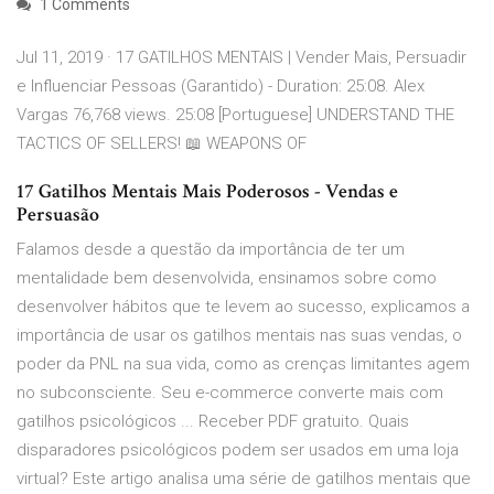
1 Comments
Jul 11, 2019 · 17 GATILHOS MENTAIS | Vender Mais, Persuadir
e Influenciar Pessoas (Garantido) - Duration: 25:08. Alex
Vargas 76,768 views. 25:08 [Portuguese] UNDERSTAND THE
TACTICS OF SELLERS! 📖 WEAPONS OF
17 Gatilhos Mentais Mais Poderosos - Vendas e
Persuasão
Falamos desde a questão da importância de ter um
mentalidade bem desenvolvida, ensinamos sobre como
desenvolver hábitos que te levem ao sucesso, explicamos a
importância de usar os gatilhos mentais nas suas vendas, o
poder da PNL na sua vida, como as crenças limitantes agem
no subconsciente. Seu e-commerce converte mais com
gatilhos psicológicos ... Receber PDF gratuito. Quais
disparadores psicológicos podem ser usados em uma loja
virtual? Este artigo analisa uma série de gatilhos mentais que