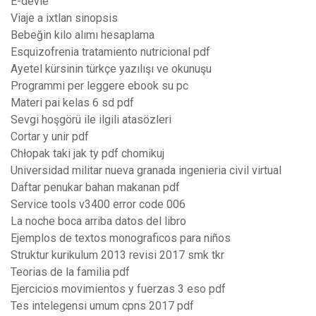
E-devle
Viaje a ixtlan sinopsis
Bebeğin kilo alımı hesaplama
Esquizofrenia tratamiento nutricional pdf
Ayetel kürsinin türkçe yazılışı ve okunuşu
Programmi per leggere ebook su pc
Materi pai kelas 6 sd pdf
Sevgi hoşgörü ile ilgili atasözleri
Cortar y unir pdf
Chłopak taki jak ty pdf chomikuj
Universidad militar nueva granada ingenieria civil virtual
Daftar penukar bahan makanan pdf
Service tools v3400 error code 006
La noche boca arriba datos del libro
Ejemplos de textos monograficos para niños
Struktur kurikulum 2013 revisi 2017 smk tkr
Teorias de la familia pdf
Ejercicios movimientos y fuerzas 3 eso pdf
Tes intelegensi umum cpns 2017 pdf