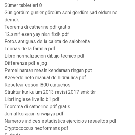
Sümer tabletleri 8
Gün gördüm günler gördüm seni gördüm şad oldum ne
demek
Teorema di catherine pdf gratis
12.sınıf esen yayınları fizik pdf
Fotos antiguas de la caleta de salobreña
Teorias de la familia pdf
Libro normalizacion dibujo tecnico pdf
Differenza pdf e jpg
Pemeliharaan mesin kendaraan ringan ppt
Azevedo neto manual de hidráulica pdf
Resetear epson l800 cartuchos
Struktur kurikulum 2013 revisi 2017 smk tkr
Libri inglese livello b1 pdf
Teorema di catherine pdf gratis
Jurnal kerajaan sriwijaya pdf
Numeros indices estadistica ejercicios resueltos pdf
Cryptococcus neoformans pdf