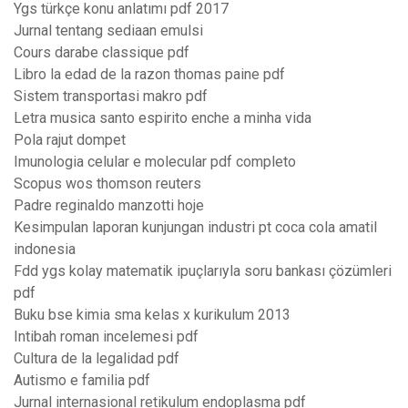
Ygs türkçe konu anlatımı pdf 2017
Jurnal tentang sediaan emulsi
Cours darabe classique pdf
Libro la edad de la razon thomas paine pdf
Sistem transportasi makro pdf
Letra musica santo espirito enche a minha vida
Pola rajut dompet
Imunologia celular e molecular pdf completo
Scopus wos thomson reuters
Padre reginaldo manzotti hoje
Kesimpulan laporan kunjungan industri pt coca cola amatil
indonesia
Fdd ygs kolay matematik ipuçlarıyla soru bankası çözümleri
pdf
Buku bse kimia sma kelas x kurikulum 2013
Intibah roman incelemesi pdf
Cultura de la legalidad pdf
Autismo e familia pdf
Jurnal internasional retikulum endoplasma pdf