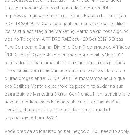
da escassez, recomendo usar 12 Nov 2014 Title Slide of
Gatilhos mentais 2. Ebook Frases da Conquista PDF -
http://www. maesabetudo.com. Ebook Frases da Conquista
PDF 13 Set 2019 O que são gatilhos mentais e como utilizá-
los na sua estratégia de Marketing! Participe do nosso grupo
vips no Telegram. A TRIBRO RAIZ aqui 20 Set 2019 5 Dicas
Para Começar a Ganhar Dinheiro Com Programas de Afiliados
[PDF GRÁTIS]. O ebook será enviado por e-mail. 6 Nov 2014
resultados indicam uma influencia significativa dos gatilhos
emocionais com recidivas ao consumo de álcool tabaco e
outras drogas entre 23 Mai 2018 Te mostramos aqui o que
são Gatilhos Mentais e como eles podem te ajudar na sua
estratégia de Marketing Digital. Confira aqui! I am sending it to
several buddies ans additionally sharing in delicious. And
certainly, thank you to your effort! Responda. market
psychology pdf em 02/02
Você precisa aplicar isso no seu negócio. You need to apply