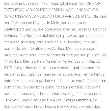
this to your business. #MannequinChallenge. SE FOR PARA
FAZER ISSO, NÃO COMPRE A FORMULA DE LANÇAMENTO.
COMO MIGRAR SEU NEGÓCIO FÍSICO PARA O DIGITAL. Olá, tudo
bem? Me chamo Nayara de Melo, sou criadora do ...
criativa/persuasiva, que consegue atrair as pessoas! Gatilhos
Mentais, são “tipos de atalhos” nas palavras, que causam o
interesse do leitor, para clicar na sua Headline, ler o seu
conteúdo, etc. Ao utilizar os Gatilhos Mentais nas suas
palavras, você persuade de forma irresistível seu público. Os
14 Gatilhos Mentais Para Aumentar As Vendas E ... Sep 28,
2017 · Há gatilhos mentais para vendas… gatilhos mentais
para atração… gatilhos mentais de autoridade… entre tantos
outros. Mas nenhum gatilho vai adiantar se você não tiver um
bom produto e um bom nome no seu mercado. Você até
pode usar esses gatilhos mentais pra enganar as pessoas
UMA vez… mas é só isso: UMA vez.
Gatilhos mentais
, de
Gustavo Ferreira - Livro - Leia online A Coroa de Ferro dos