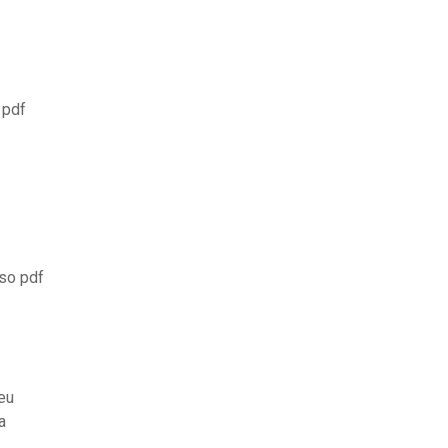
 pdf
so pdf
eu
a