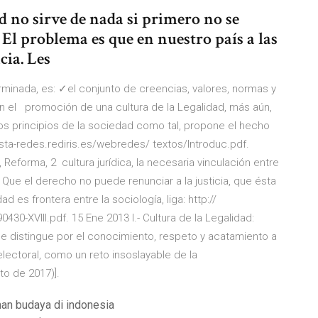
d no sirve de nada si primero no se
. El problema es que en nuestro país a las
cia. Les
rminada, es: ✓el conjunto de creencias, valores, normas y
 el promoción de una cultura de la Legalidad, más aún,
a los principios de la sociedad como tal, propone el hecho
sta-redes.rediris.es/webredes/ textos/Introduc.pdf.
 Reforma, 2 cultura jurídica, la necesaria vinculación entre
. Que el derecho no puede renunciar a la justicia, que ésta
d es frontera entre la sociología, liga: http://
-XVIII.pdf. 15 Ene 2013 I.- Cultura de la Legalidad:
 se distingue por el conocimiento, respeto y acatamiento a
electoral, como un reto insoslayable de la
to de 2017)].
an budaya di indonesia