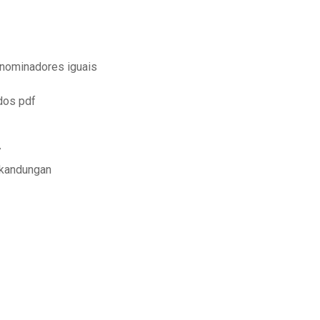
enominadores iguais
dos pdf
7
 kandungan