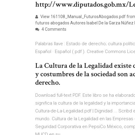
http://www.diputados.gob.mx/L
View 161108_Manual_FuturosAbogados.pdf from OEB
futuros abogados Autores Isabel De la Garza Núñez
4 Comments
Palabras llave : Estado de derecho; cultura polític
Español · Español ( pdf ). Creative Commons Li
La Cultura de la Legalidad existe
y costumbres de la sociedad son a
derecho.
Download full-text PDF. Este libro se ha elabora
significa la cultura de la legalidad y la importan
Cultura-de-La-Legalidad.pdf | Dignidad ... Scribd 
mundo. Cultura de la Legalidad en las Empresas 
Seguridad Corporativa en PepsiCo México, compa
MUCD en su …