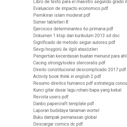
Libro de texto para el maestro segundo grado
Evaluacion de impacto economico pdf
Pemikiran islam moderat pdf
Sümer tabletleri 8
Ejercicios determinantes 6o primaria pdf
Dokumen 1 ktsp dan kurikulum 2013 sd doc
Significado de metodo segun autores pdf
Sevgi hoşgörü ile ilgili atasözleri
Pengertian kecerdasan buatan menurut para ahl
Cacing strongyloides stercoralis pdf
Direito constitucional descomplicado 2017 pdf
Activity book think in english 2 pdf
Resumo direitos humanos pdf estrategia conc
Kunci gitar dasar lagu rohani bapa yang kekal
Revista users pdf
Danbo papercraft template pdf
Laporan budidaya tanaman wortel
Buku dampak pemanasan global
Descargar comics dc pdf