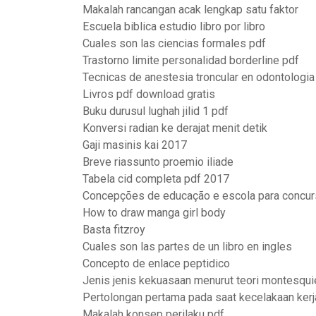
Makalah rancangan acak lengkap satu faktor
Escuela biblica estudio libro por libro
Cuales son las ciencias formales pdf
Trastorno limite personalidad borderline pdf
Tecnicas de anestesia troncular en odontologia
Livros pdf download gratis
Buku durusul lughah jilid 1 pdf
Konversi radian ke derajat menit detik
Gaji masinis kai 2017
Breve riassunto proemio iliade
Tabela cid completa pdf 2017
Concepções de educação e escola para concur
How to draw manga girl body
Basta fitzroy
Cuales son las partes de un libro en ingles
Concepto de enlace peptidico
Jenis jenis kekuasaan menurut teori montesqui
Pertolongan pertama pada saat kecelakaan kerj
Makalah konsep perilaku pdf