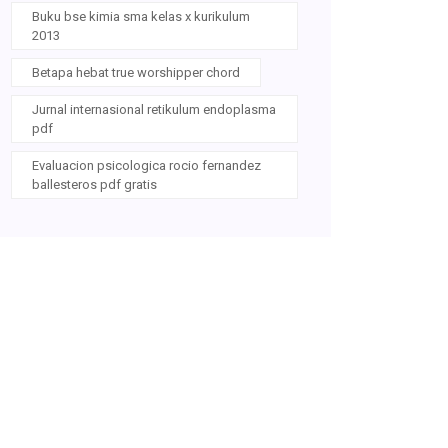
Buku bse kimia sma kelas x kurikulum
2013
Betapa hebat true worshipper chord
Jurnal internasional retikulum endoplasma
pdf
Evaluacion psicologica rocio fernandez
ballesteros pdf gratis