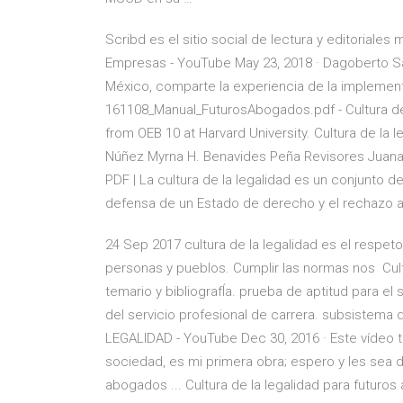
Scribd es el sitio social de lectura y editoriale
Empresas - YouTube May 23, 2018 · Dagoberto Sa
México, comparte la experiencia de la impleme
161108_Manual_FuturosAbogados.pdf - Cultura de
from OEB 10 at Harvard University. Cultura de la 
Núñez Myrna H. Benavides Peña Revisores Juana 
PDF | La cultura de la legalidad es un conjunto d
defensa de un Estado de derecho y el rechazo a la
24 Sep 2017 cultura de la legalidad es el respeto
personas y pueblos. Cumplir las normas nos Cult
temario y bibliografÍa. prueba de aptitud para el 
del servicio profesional de carrera. subsistema
LEGALIDAD - YouTube Dec 30, 2016 · Este vídeo tra
sociedad, es mi primera obra; espero y les sea d
abogados ... Cultura de la legalidad para futuro