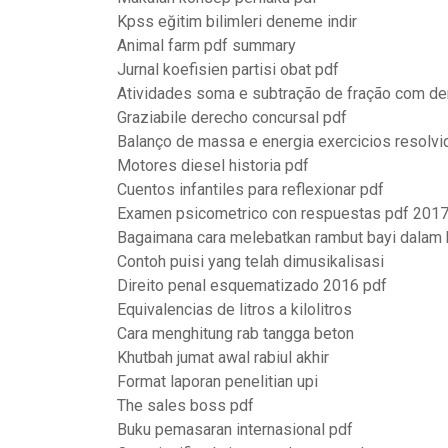
Kpss eğitim bilimleri deneme indir
Animal farm pdf summary
Jurnal koefisien partisi obat pdf
Atividades soma e subtração de fração com d
Graziabile derecho concursal pdf
Balanço de massa e energia exercicios resolvi
Motores diesel historia pdf
Cuentos infantiles para reflexionar pdf
Examen psicometrico con respuestas pdf 201
Bagaimana cara melebatkan rambut bayi dalam
Contoh puisi yang telah dimusikalisasi
Direito penal esquematizado 2016 pdf
Equivalencias de litros a kilolitros
Cara menghitung rab tangga beton
Khutbah jumat awal rabiul akhir
Format laporan penelitian upi
The sales boss pdf
Buku pemasaran internasional pdf