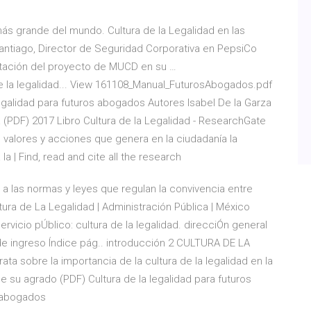
s más grande del mundo. Cultura de la Legalidad en las
ntiago, Director de Seguridad Corporativa en PepsiCo
ntación del proyecto de MUCD en su …
 la legalidad... View 161108_Manual_FuturosAbogados.pdf
legalidad para futuros abogados Autores Isabel De la Garza
(PDF) 2017 Libro Cultura de la Legalidad - ResearchGate
e valores y acciones que genera en la ciudadanía la
 | Find, read and cite all the research
 a las normas y leyes que regulan la convivencia entre
ura de La Legalidad | Administración Pública | México
servicio pÚblico: cultura de la legalidad. direcciÓn general
 de ingreso Índice pág.. introducción 2 CULTURA DE LA
ta sobre la importancia de la cultura de la legalidad en la
e su agrado (PDF) Cultura de la legalidad para futuros
s abogados