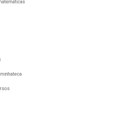
 matematicas
i
 minhateca
ursos