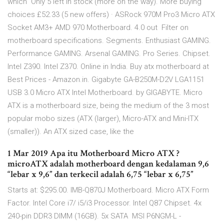
which Only 5 left in stock (more on the way). More buying
choices £52.33 (5 new offers) · ASRock 970M Pro3 Micro ATX
Socket AM3+ AMD 970 Motherboard. 4.0 out Filter on
motherboard specifications. Segments. Enthusiast GAMING.
Performance GAMING. Arsenal GAMING. Pro Series. Chipset.
Intel Z390. Intel Z370. Online in India. Buy atx motherboard at
Best Prices - Amazon.in. Gigabyte GA-B250M-D2V LGA1151
USB 3.0 Micro ATX Intel Motherboard. by GIGABYTE. Micro
ATX is a motherboard size, being the medium of the 3 most
popular mobo sizes (ATX (larger), Micro-ATX and Mini-ITX
(smaller)). An ATX sized case, like the
1 Mar 2019 Apa itu Motherboard Micro ATX ?
microATX adalah motherboard dengan kedalaman 9,6
“lebar x 9,6” dan terkecil adalah 6,75 “lebar x 6,75”
Starts at: $295.00. IMB-Q870J Motherboard. Micro ATX Form
Factor. Intel Core i7/ i5/i3 Processor. Intel Q87 Chipset. 4x
240-pin DDR3 DIMM (16GB). 5x SATA MSI P6NGM-L -