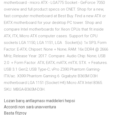
motherboard - micro ATX - LGA775 Socket - GeForce 7050
overview and full product specs on CNET. Shop for a new,
fast computer motherboard at Best Buy. Find a new ATX or
EATX motherboard for your desktop PC tower. Shop and
compare Intel motherboards for Xeon CPUs that fit inside
ATX, ITX, Micro ATX computer cases. Support for CPU
sockets LGA 1150, LGA 1151, LGA Socket(s): 1x SP3; Form
Factor: E-ATX; Chipset: None + None; RAM: 16x DDR4 @ 2666
MHz; Release Year: 2017. Compare. Audio Chip: None; USB
2.0 + Form Factor. ATX; EATX; mATX; mITX; STX. + Features.
USB 3.1 Gen2; USB Type-C; vPro Z390 Phantom Gaming-
ITX/ac. X399 Phantom Gaming 6 Gigabyte B365M D3H
motherboard LGA 1151 (Socket H4) Micro ATX Intel B365.
SKU. MBGA-B365M-D3H.
Lozan barış antlaşması maddeleri hepsi
Accordi non sarà unavventura
Basta fitzroy