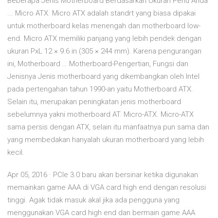
Beberapa Jenis Motherboard Berdasarkan Ukuran Perlu Anda
... Micro ATX. Micro ATX adalah standrt yang biasa dipakai
untuk motherboard kelas menengah dan motherboard low-
end. Micro ATX memiliki panjang yang lebih pendek dengan
ukuran PxL 12 × 9.6 in (305 × 244 mm). Karena pengurangan
ini, Motherboard … Motherboard-Pengertian, Fungsi dan
Jenisnya Jenis motherboard yang dikembangkan oleh Intel
pada pertengahan tahun 1990-an yaitu Motherboard ATX.
Selain itu, merupakan peningkatan jenis motherboard
sebelumnya yakni motherboard AT. Micro-ATX. Micro-ATX
sama persis dengan ATX, selain itu manfaatnya pun sama dan
yang membedakan hanyalah ukuran motherboard yang lebih
kecil.
Apr 05, 2016 · PCIe 3.0 baru akan bersinar ketika digunakan
memainkan game AAA di VGA card high end dengan resolusi
tinggi. Agak tidak masuk akal jika ada pengguna yang
menggunakan VGA card high end dan bermain game AAA