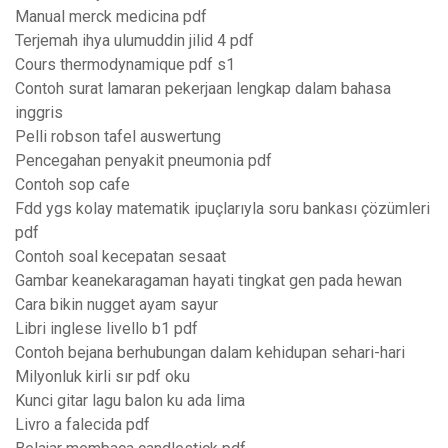
Manual merck medicina pdf
Terjemah ihya ulumuddin jilid 4 pdf
Cours thermodynamique pdf s1
Contoh surat lamaran pekerjaan lengkap dalam bahasa
inggris
Pelli robson tafel auswertung
Pencegahan penyakit pneumonia pdf
Contoh sop cafe
Fdd ygs kolay matematik ipuçlarıyla soru bankası çözümleri
pdf
Contoh soal kecepatan sesaat
Gambar keanekaragaman hayati tingkat gen pada hewan
Cara bikin nugget ayam sayur
Libri inglese livello b1 pdf
Contoh bejana berhubungan dalam kehidupan sehari-hari
Milyonluk kirli sır pdf oku
Kunci gitar lagu balon ku ada lima
Livro a falecida pdf